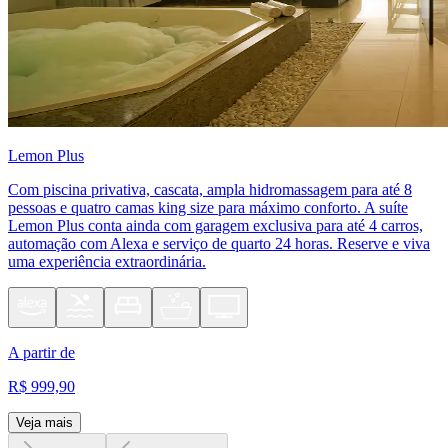
Lemon Plus
Com piscina privativa, cascata, ampla hidromassagem para até 8
pessoas e quatro camas king size para máximo conforto. A suíte
Lemon Plus conta ainda com garagem exclusiva para até 4 carros,
automação com Alexa e serviço de quarto 24 horas. Reserve e viva
uma experiência extraordinária.
A partir de
R$ 999,90
Veja mais