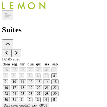
Suítes
agosto 2026
dom
seg
ter
qua
qui
sex
sab
26
27
28
29
30
31
1
2
3
4
5
6
7
8
9
10
11
12
13
14
15
16
17
18
19
20
21
22
23
24
25
26
27
28
29
30
31
1
2
3
4
5
Data selecionada
sáb., 08/08